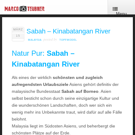
Menu
Sabah – Kinabatangan River
MÄRZ
15
posted by
MALAYSIA
TOPFMODEL
Natur Pur:
Sabah –
Kinabatangan River
Als eines der wirklich
schönsten und zugleich
aufregendsten Urlaubsziele
Asiens gehört definitiv der
malaysische Bundesstaat
Sabah auf Borneo
. Asien
selbst besticht schon durch seine einzigartige Kultur und
die wunderschönen Landschaften, doch wer sich ein
wenig mehr ins Unbekannte traut, wird dafür auf alle Fälle
belohnt.
Malaysia liegt im Südosten Asiens, und beherbergt die
schönsten Plätze auf der Erde.