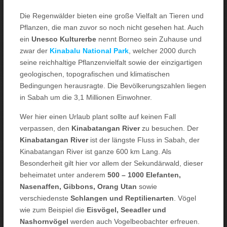
Die Regenwälder bieten eine große Vielfalt an Tieren und
Pflanzen, die man zuvor so noch nicht gesehen hat. Auch
ein
Unesco Kulturerbe
nennt Borneo sein Zuhause und
zwar der
Kinabalu National Park
, welcher 2000 durch
seine reichhaltige Pflanzenvielfalt sowie der einzigartigen
geologischen, topografischen und klimatischen
Bedingungen herausragte. Die Bevölkerungszahlen liegen
in Sabah um die 3,1 Millionen Einwohner.
Wer hier einen Urlaub plant sollte auf keinen Fall
verpassen, den
Kinabatangan River
zu besuchen. Der
Kinabatangan River
ist der längste Fluss in Sabah, der
Kinabatangan River ist ganze 600 km Lang. Als
Besonderheit gilt hier vor allem der Sekundärwald, dieser
beheimatet unter anderem
500 – 1000 Elefanten,
Nasenaffen, Gibbons, Orang Utan
sowie
verschiedenste
Schlangen und Reptilienarten
. Vögel
wie zum Beispiel die
Eisvögel, Seeadler und
Nashornvögel
werden auch Vogelbeobachter erfreuen.