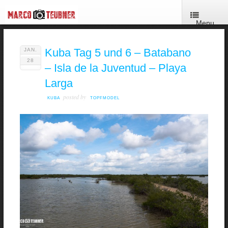
Menu
Kuba Tag 5 und 6 – Batabano
JAN.
28
– Isla de la Juventud – Playa
Larga
posted by
KUBA
TOPFMODEL