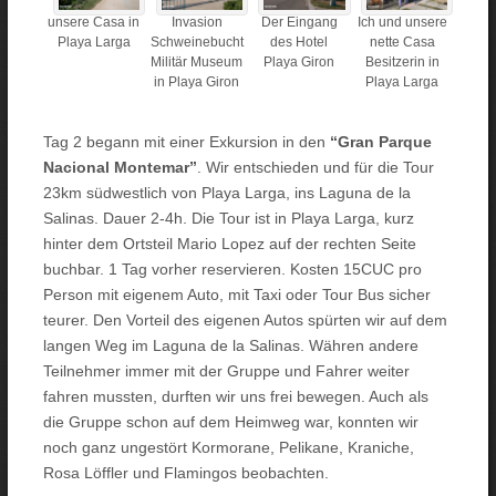
unsere Casa in
Invasion
Der Eingang
Ich und unsere
Playa Larga
Schweinebucht
des Hotel
nette Casa
Militär Museum
Playa Giron
Besitzerin in
in Playa Giron
Playa Larga
Tag 2 begann mit einer Exkursion in den
“Gran Parque
Nacional Montemar”
. Wir entschieden und für die Tour
23km südwestlich von Playa Larga, ins Laguna de la
Salinas. Dauer 2-4h. Die Tour ist in Playa Larga, kurz
hinter dem Ortsteil Mario Lopez auf der rechten Seite
buchbar. 1 Tag vorher reservieren. Kosten 15CUC pro
Person mit eigenem Auto, mit Taxi oder Tour Bus sicher
teurer. Den Vorteil des eigenen Autos spürten wir auf dem
langen Weg im Laguna de la Salinas. Währen andere
Teilnehmer immer mit der Gruppe und Fahrer weiter
fahren mussten, durften wir uns frei bewegen. Auch als
die Gruppe schon auf dem Heimweg war, konnten wir
noch ganz ungestört Kormorane, Pelikane, Kraniche,
Rosa Löffler und Flamingos beobachten.